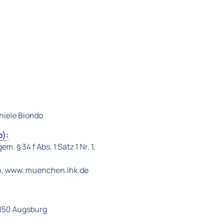
niele Biondo
): 
§ 34 f Abs. 1 Satz 1 Nr. 1, 

en, www. muenchen.ihk.de
6150 Augsburg