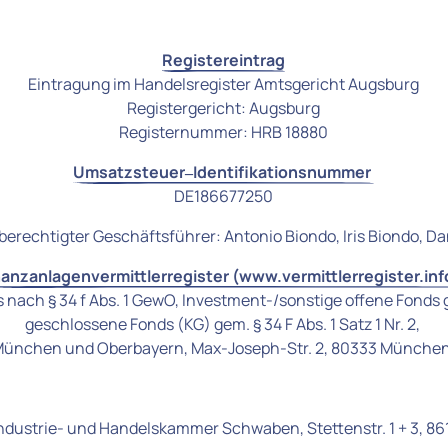
Registereintrag
Eintragung im Handelsregister Amtsgericht Augsburg

Registergericht: Augsburg

Registernummer: HRB 18880
Umsatzsteuer‒
Identifikationsnummer 
DE186677250
berechtigter Geschäftsführer: Antonio Biondo, Iris Biondo, Da
nanzanlagenvermittlerregister 
(www.vermittlerregister.info
ach § 34 f Abs. 1 GewO, Investment-/sonstige offene Fonds gem. 
geschlossene Fonds (KG) gem. § 34 F Abs. 1 Satz 1 Nr. 2, 

ür München und Oberbayern, Max-Joseph-Str. 2, 80333 Münch
 Industrie- und Handelskammer Schwaben, Stettenstr. 1 + 3, 8