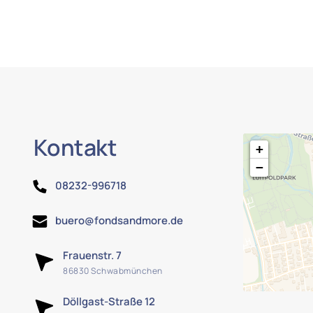
Kontakt
+
−
08232-996718
buero@fondsandmore.de
Frauenstr. 7
86830 Schwabmünchen
Döllgast-Straße 12