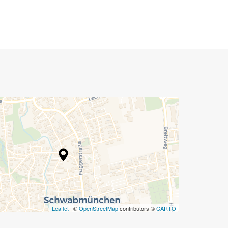
Leaflet
| ©
OpenStreetMap
contributors ©
CARTO