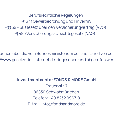
Berufsrechtliche Regelungen:

-§ 34f Gewerbeordnung und FinVermV

-§§ 59 - 68 Gesetz über den Versicherungvertrag (VVG)  

-§ 48b Versicherungsaufsichtsgesetz (VAG)    
önnen über die vom Bundesministerium der Justiz und von de
://www.gesetze-im-internet.de eingesehen und abgerufen wer
Investmentcenter FONDS & MORE GmbH
Frauenstr. 7

86830 Schwabmünchen

Telefon: +49 8232 996718

E-Mail: info@fondsandmore.de